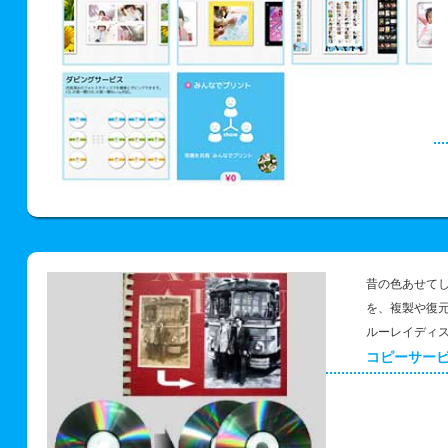
昔の色あせて
を、複製や復
ルーレイディ
コピーサー