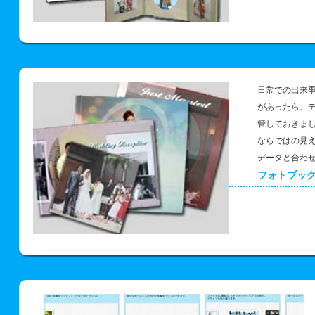
日常での出来
があったら、
管しておきま
ならではの見
データと合わ
フォトブッ