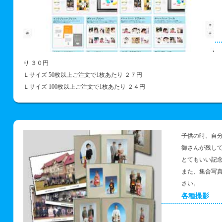
り ３０円
Ｌサイズ 50枚以上ご注文で1枚あたり ２７円
Ｌサイズ 100枚以上ご注文で1枚あたり ２４円
子供の時、自
御さんが残し
とてもいい記
また、集合写
さい。
各種撮影