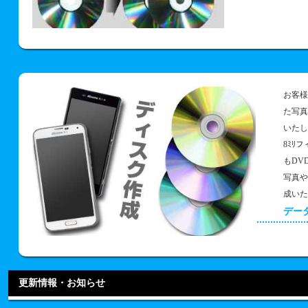
お客様
た写真
いたし
8ﾐﾘ
もDV
写真や
成いた
デー
更新情報・お知らせ